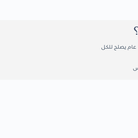
عام يصلح للكل
س