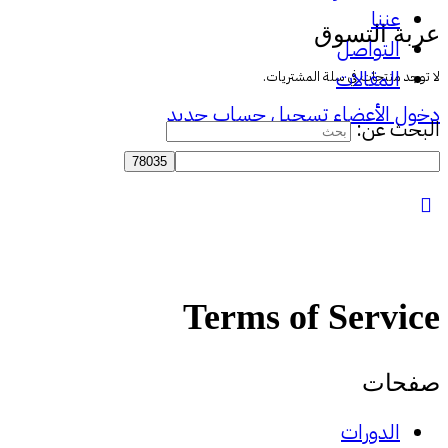
عننا
عربة التسوق
التواصل
المقالات
لا توجد منتجات في سلة المشتريات.
دخول الأعضاء
تسجيل حساب جديد
البحث عن:
Terms of Service
صفحات
الدورات