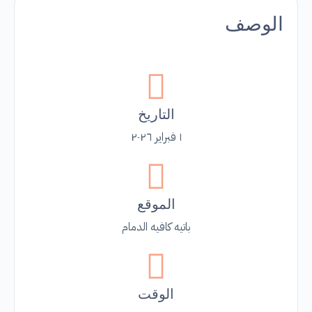
الوصف
التاريخ
١ فبراير ٢٠٢٦
الموقع
باتيه كافيه الدمام
الوقت