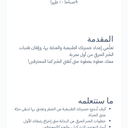
٩صباحا - ١ ظهرا
‏المقدمة
تعلّمي إعداد خميرتك الطبيعية والعناية بها، وإتقان تقنيات
الخَبز الحرفي من أول تجربة.
معك خطوة بخطوة حتى تُتقني الخَبز كما المحترفين!
‏ما ستتعلمه
كيف تُنشئ خميرتك الطبيعية من الصفر وتعتني بها لتبقى حيّة
مدى الحياة.
خطوات الخبز الحرفي من البداية حتى إخراج رغيفك الأول.
أسرار التخمير، التشكيل، والخبز كالمحترفين.