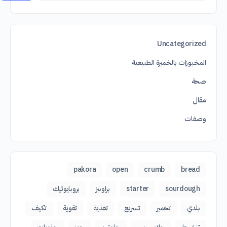
Uncategorized
المخبوزات بالخميرة الطبيعية
صحة
مقال
وصفات
pakora
open
crumb
bread
sourdough
starter
براونيز
بروبايوتيك
بلدي
تخمير
تسريع
تغذية
تقوية
تكيف