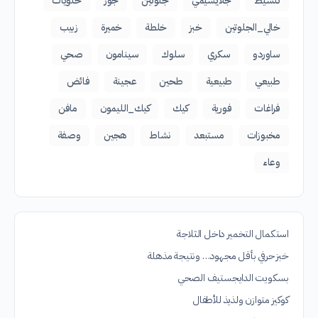
تنشيط
جلايسيمي
جلوتين
جوز
حلويات
خالي_الجلوتين
خبز
خلطة
خميرة
زبيب
ساوردو
سكري
سلوك
سينامون
صحي
طبيعي
طبيعية
طحين
عجينة
فائض
فراغات
فورية
كيك
كيك_الليمون
مافن
مخبوزات
مستبعد
نشاط
هجين
وصفة
وعاء
استكمال التخمير داخل الثلاجة
خبز حرفي بأقل مجهود… ونتيجة مذهلة
بسكويت الدايجستيف الصحي
كوكيز متوازن ولذيذ للأطفال