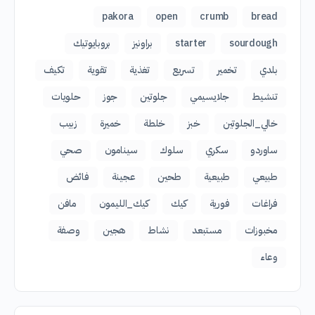
pakora
open
crumb
bread
sourdough
starter
براونيز
بروبايوتيك
بلدي
تخمير
تسريع
تغذية
تقوية
تكيف
تنشيط
جلايسيمي
جلوتين
جوز
حلويات
خالي_الجلوتين
خبز
خلطة
خميرة
زبيب
ساوردو
سكري
سلوك
سينامون
صحي
طبيعي
طبيعية
طحين
عجينة
فائض
فراغات
فورية
كيك
كيك_الليمون
مافن
مخبوزات
مستبعد
نشاط
هجين
وصفة
وعاء