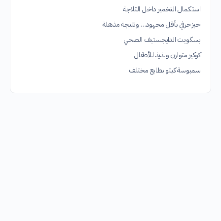
استكمال التخمير داخل الثلاجة
خبز حرفي بأقل مجهود… ونتيجة مذهلة
بسكويت الدايجستيف الصحي
كوكيز متوازن ولذيذ للأطفال
سمبوسة كيتو بطابع مختلف