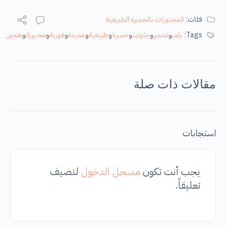
فئات:
المخبوزات بالخميرة الطبيعية
Tags:
بلدي
و
تخمير
و
جلوتين
و
خميرة
و
طبيعية
و
عجينة
و
فورية
و
مخبوزات
و
هجين
مقالات ذات صلة
استجابات
يجب أنت تكون
مسجل الدخول
لتضيف
تعليقاً.