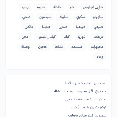
خالي_الجلوتين
خبز
خلطة
خميرة
زبيب
ساوردو
سكري
سلوك
سينامون
صحي
طبيعي
طبيعية
طحين
عجينة
فائض
فراغات
فورية
كيك
كيك_الليمون
مافن
مخبوزات
مستبعد
نشاط
هجين
وصفة
وعاء
استكمال التخمير داخل الثلاجة
خبز حرفي بأقل مجهود… ونتيجة مذهلة
بسكويت الدايجستيف الصحي
كوكيز متوازن ولذيذ للأطفال
سمبوسة كيتو بطابع مختلف