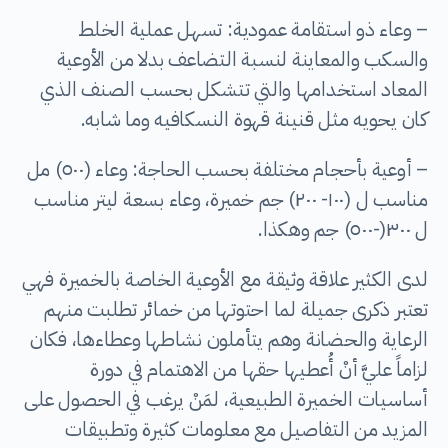
– وعاء ذو استقامة عمودية: تسهل عملية الخلط
والسكب والمعاينة لنسبة التضاعف بدلا من الأوعية
المعاد استخدامها والتي تتشكل بحسب الصنف الذي
كان يحويه مثل قنينة قهوة النسكافيه وما شابه.
– أوعية بأحجام مختلفة بحسب الحاجة: وعاء (٥٠٠) مل
مناسب ل (١٠٠- ٢٠٠) جم خميرة، وعاء بسعة ليتر مناسب
ل ٣٠٠(-٥٠٠) جم وهكذا.
لدى الكثير علاقة وثيقة مع الأوعية الخاصة بالخميرة فهي
تعتبر ذكرى جميلة لما احتوتها من خمائر تطلبت منهم
الرعاية والحضانة وهم يتأملون نشاطها وعطاءها، فكان
لزاماً عليَّ أنْ أُعطيها حقها من الاهتمام في دورة
أساسيات الخميرة الطبيعية، لمَنْ يرغب في الحصول على
المزيد من التفاصيل مع معلومات كثيرة وتطبيقات