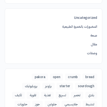
Uncategorized
المخبوزات بالخميرة الطبيعية
صحة
مقال
وصفات
pakora
open
crumb
bread
sourdough
starter
براونيز
بروبايوتيك
بلدي
تخمير
تسريع
تغذية
تقوية
تكيف
تنشيط
جلايسيمي
جلوتين
جوز
حلويات