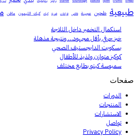
بلدي
bread
crumb
open
pakora
sourdough
starter
براونيز
بروبايوتيك
تسريع
طبيعية
م
طحين
عجينة
كيك_الليمون
مافن
فائض
فراغات
فورية
كيك
استكمال التخمير داخل الثلاجة
خبز حرفي بأقل مجهود… ونتيجة مذهلة
بسكويت الدايجستيف الصحي
كوكيز متوازن ولذيذ للأطفال
سمبوسة كيتو بطابع مختلف
صفحات
الدورات
المنتجات
الاستشارات
تواصل
Privacy Policy