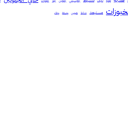
تنشيط
خ
تقوية
تكيف
جلايسيمي
جلوتين
جوز
حلويات
خبوزات
مستبعد
نشاط
هجين
وصفة
وعاء