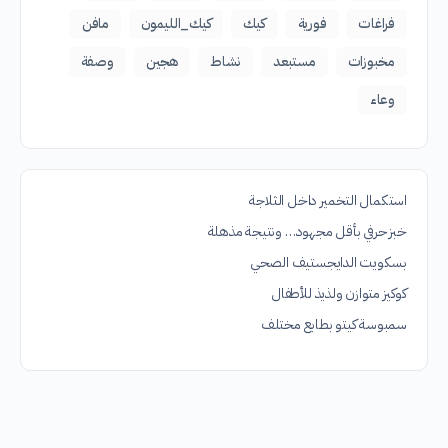
فراغات
فورية
كيك
كيك_الليمون
مافن
مخبوزات
مستبعد
نشاط
هجين
وصفة
وعاء
استكمال التخمير داخل الثلاجة
خبز حرفي بأقل مجهود… ونتيجة مذهلة
بسكويت الدايجستيف الصحي
كوكيز متوازن ولذيذ للأطفال
سمبوسة كيتو بطابع مختلف