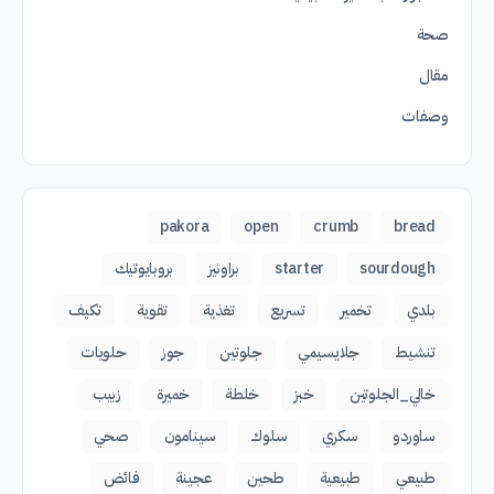
صحة
مقال
وصفات
pakora
open
crumb
bread
sourdough
starter
براونيز
بروبايوتيك
بلدي
تخمير
تسريع
تغذية
تقوية
تكيف
تنشيط
جلايسيمي
جلوتين
جوز
حلويات
خالي_الجلوتين
خبز
خلطة
خميرة
زبيب
ساوردو
سكري
سلوك
سينامون
صحي
طبيعي
طبيعية
طحين
عجينة
فائض