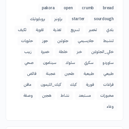
pakora
open
crumb
bread
sourdough
starter
براونيز
بروبايوتيك
بلدي
تخمير
تسريع
تغذية
تقوية
تكيف
تنشيط
جلايسيمي
جلوتين
جوز
حلويات
خالي_الجلوتين
خبز
خلطة
خميرة
زبيب
ساوردو
سكري
سلوك
سينامون
صحي
طبيعي
طبيعية
طحين
عجينة
فائض
فراغات
فورية
كيك
كيك_الليمون
مافن
مخبوزات
مستبعد
نشاط
هجين
وصفة
وعاء