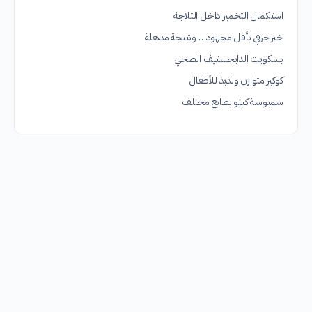
استكمال التخمير داخل الثلاجة
خبز حرفي بأقل مجهود… ونتيجة مذهلة
بسكويت الدايجستيف الصحي
كوكيز متوازن ولذيذ للأطفال
سمبوسة كيتو بطابع مختلف