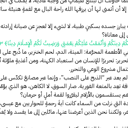
ما حاولت أن تبتلع لقيماتٍ من وجبة عادية، لا يُمكث في ال
أن أتمنى لها أن يرزقها الله راحة البال مع لقمةٍ هنيئة سائ
رز جسده بسكينٍ طبية، لا لشيء إلا لعجزٍ عن صيانة إرادت
إلى معاناة؟
ْ دِينَكُمْ وَأَتْمَمْتُ عَلَيْكُمْ نِعْمَتِي وَرَضِيتُ لَكُمُ الْإِسْلَامَ دِينًا﴾ ٣
أطعمة المحرَّمة: الميتة، الدم، لحم الخنزير، ما ذُبح على ا
ر: تحريرًا للإنسان من استعباد الكهنة، ومن أغذيةٍ ملوّثة ت
تمال مشروع الوعي والتحرر.
 يعد عبر “الذبح على النصب”، وإنما عبر مصانعَ تكدّس على موا
قة تعِد بالمتعة الفورية. صار السوق، لا الكاهن، هو الذي يؤمّم
يستقسمون بالأزلام ليقرّروا لقمة أملٍ أو حرمان؟
التي نزلت من السماء كانت آيةَ رحمةٍ للحواريين مع عيسى، ب
ولكننا نحن الذين أعرضنا عنها، مائلين إلى ما يفسد ولا يُغذّ