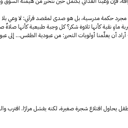
ة، فإن وعينا الغذائي يكتمل حين نتحرر من هيمنة السوق وال
جرد حكمة مدرسية، بل هو صدى لمقصد قرآني: لا وعي بلا ص
ة ماءٍ نقية كأنها تلاوة شكر؟ كل وجبة طبيعية كأنها صلاةٌ ص
 أراد أن يعلّمنا أولويات التحرر: من عبودية الطقس… إلى عب
يحاول اقتلاع شجرة صغيرة، لكنه يفشل مرارًا. اقترب والده