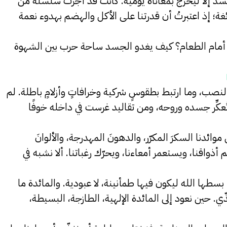
جسد إلا ليخرج بمعاناة يومية. كانت قد أجرت سلسلةً من
غة؛ إذ اعتبرتُ أن قدرتنا على الأكل والهضم بهدوء نعمة
ه أمام الطعام؟ كيف يغدو الجسد ساحة حرب بين الشهوة
لنصب، وما ارتبط بطقوسٍ شركية وخرافاتٍ وأزلامٍ باطلة. لم
ُعكِّر جسده وروحه، ومن تقاليد غرست في داخله خوفًا
ئدنا السكرَ المكرّر، والدهونَ المهدرجة، والألوانَ
 أذواقنا، ويستعمر أمعاءنا، ويحرّك رغباتنا. ألا نشبه في
سطها الله ليكون فيها طمأنينة، لا عبودية. والمائدة ما
ي. حين نعود إلى المائدة الإلهية، الطازجة، البسيطة،