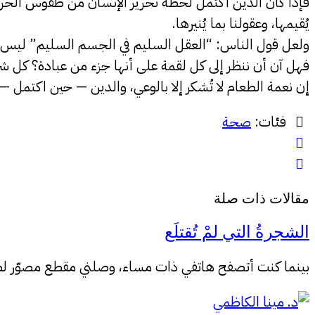
فإذا كان الدين اكتمل لحظةَ تحرير الإنسان من طقوس الخراف
يُقيمها، وعقولنا بما يُنيرها.
ولعل قول الناس: “العقل السليم في الجسم السليم” ليس م
فهل آن أن ننظر إلى كل لقمة على أنها جزء من عبادة؟ كل شرب
إن نعمة الطعام لا تُشكر إلا بالوعي، والدين — حين اكتمل —
فئات:
صحة
مقالات ذات صلة
الشجرةُ التي لمْ تُقتلَع
بينما كنت أتصفح هاتفي ذات مساء، وصلني مقطع مصوّر لطفل 