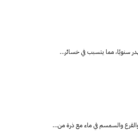
ُهدر سنويًا، مما يتسبب في خسائر…
س والقرع والسمسم في ماء مع ذرة من…