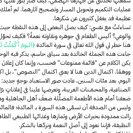
سمعتُها تحدّثني عن جهازها الهضمي، كيف صار يثور عليها كل
عمليات التكميم وتحويل المسار وتصحيح آثارهما. لم أملك إلا 
عظيمة قد يغفل كثيرون عن شكرها.
تساءلتُ مع نفسي: كيف يصل البعض إلى هذه النقطة حيث يبا
والوعي؟ أليس الطعام في جوهره ونقاوته نعمةً؟ فكيف تحوّل 
هنا خطر لي قول الله تعالى في سورة المائدة
﴿اليومَ أَكْمَلْتُ لَكُم
جاءت هذه الجملة الخالدة بعد سياق حاسم، يذكر فيه الوحي ال
يكن الكلام عن “قائمة ممنوعات” فحسب، وإنما كان إعلانَ تحري
ووهمًا. اكتمال الدين هنا لا يعني اكتمال “النصوص”، بل اك
اليوم، بعد مئات السنين، عادت صور الاستعباد بوجهٍ جديد: لم
الصناعية، والمحسّنات الغريبة، وتعرضها علينا في إعلاناتٍ برّا
ضعفنا أمام هذه الأطعمة المضلِّلة ضعفَ أهل الجاهلية وهم 
وليس من الصدفة أن تسمّى هذه السورة بـ المائدة؛ فالمائدة 
زالت ممدودة بخيرات الأرض وثمارها وغذائها الطبيعي الطاهر، 
النظيفة، فإننا نعود إلى أصل النعمة ونردّها بالشكر.