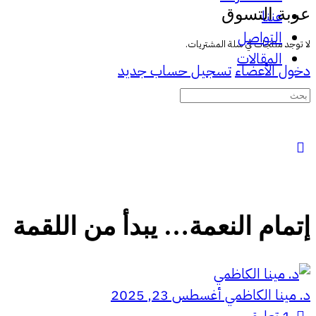
عربة التسوق
عننا
التواصل
لا توجد منتجات في سلة المشتريات.
المقالات
دخول الأعضاء
تسجيل حساب جديد
البحث
عن:
إتمام النعمة… يبدأ من اللقمة
د. مينا الكاظمي
أغسطس 23, 2025
1
تعليق