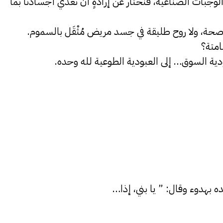
وجبات الصناعية، فنختار عن إرادةٍ أن نغذّي أجسادنا بما
حة، ولا روح طليقة في جسد مريض مُثْقَل بالسموم.
امتة؟
ودية السوق… إلى العبودية الطوعية لله وحده.
 بهدوء وقال: ” يا بني، إذا…