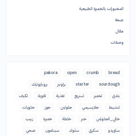
المخبوزات بالخميرة الطبيعية
صحة
مقال
وصفات
pakora
open
crumb
bread
sourdough
starter
براونيز
بروبايوتيك
بلدي
تخمير
تسريع
تغذية
تقوية
تكيف
تنشيط
جلايسيمي
جلوتين
جوز
حلويات
خالي_الجلوتين
خبز
خلطة
خميرة
زبيب
ساوردو
سكري
سلوك
سينامون
صحي