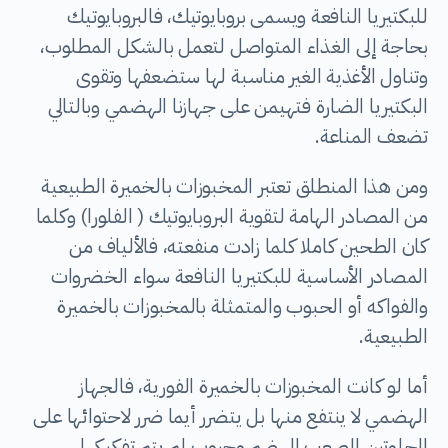
للبكتيريا النافعة ويسمى بروبايوتيك، فالبروبايوتيك
بحاجة إلى الغذاء المتواصل لتعمل بالشكل المطلوب،
وتناول الأغذية الغير مناسبة لها ستضعفها وتقوى
البكتيريا الضارة فتهيمن على جهازنا الهضمي وبالتالي
تضعف المناعة.
‎ومن هذا المنطلق تعتبر المخبوزات بالخميرة الطبيعية
من المصادر الهامة لتقوية البروبايوتيك ( الفلورا) وكلما
كان الطحين كاملا كلما زادت منفعته، فالألياف من
المصادر الأساسية للبكتيريا النافعة سواء الخضروات
والفواكه أو الحبوب والمتمثلة بالمخبوزات بالخميرة
الطبيعية.
‎أما لو كانت المخبوزات بالخميرة الفورية، فالجهاز
الهضمي لا ينتفع منها بل يتضرر أيما ضرر لاحتوائها على
الجلوتين الصعب الهضم وحبوب لم يتم تفكيكها