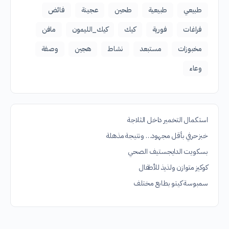
طبيعي
طبيعية
طحين
عجينة
فائض
فراغات
فورية
كيك
كيك_الليمون
مافن
مخبوزات
مستبعد
نشاط
هجين
وصفة
وعاء
استكمال التخمير داخل الثلاجة
خبز حرفي بأقل مجهود… ونتيجة مذهلة
بسكويت الدايجستيف الصحي
كوكيز متوازن ولذيذ للأطفال
سمبوسة كيتو بطابع مختلف