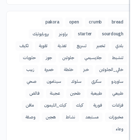
pakora
open
crumb
sour
starter
براونيز
بروبايوتيك
تخمير
تسريع
تغذية
تقوية
تكيف
جلايسيمي
جلوتين
جوز
حلويات
لجلوتين
خبز
خلطة
خميرة
زبيب
و
سكري
سلوك
سينامون
صحي
طبيعية
طحين
عجينة
فائض
فورية
كيك
كيك_الليمون
مافن
ات
مستبعد
نشاط
هجين
وصفة