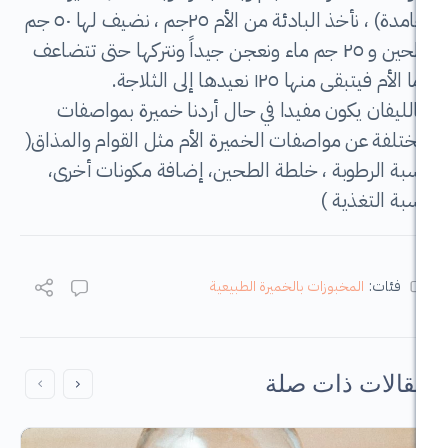
جامدة) ، نأخذ البادئة من الأم ٢٥جم ، نضيف لها ٥٠ جم
طحين و ٢٥ جم ماء ونعجن جيداً ونتركها حتى تتضاعف
 ١٢٥ نعيدها إلى الثلاجة.
يكون مفيدا في حال أردنا خميرة بمواصفات
 مواصفات الخميرة الأم مثل القوام والمذاق(
طوبة ، خلطة الطحين، إضافة مكونات أخرى،
ذية )
لمخبوزات بالخميرة الطبيعية
 ذات صلة