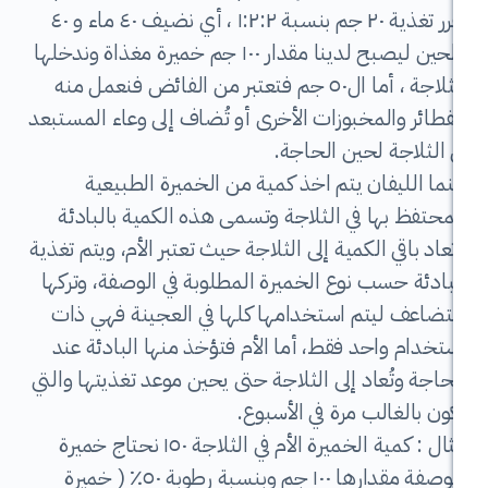
نقرر تغذية ٢٠ جم بنسبة ١:٢:٢ ، أي نضيف ٤٠ ماء و ٤٠
طحين ليصبح لدينا مقدار ١٠٠ جم خميرة مغذاة وندخلها
الثلاجة ، أما ال٥٠ جم فتعتبر من الفائض فنعمل منه
المخبوزات الأخرى أو تُضاف إلى وعاء المستبعد
ة لحين الحاجة.
يفان يتم اخذ كمية من الخميرة الطبيعية
ها في الثلاجة وتسمى هذه الكمية بالبادئة
 الكمية إلى الثلاجة حيث تعتبر الأم، ويتم تغذية
سب نوع الخميرة المطلوبة في الوصفة، وتركها
ليتم استخدامها كلها في العجينة فهي ذات
احد فقط، أما الأم فتؤخذ منها البادئة عند
ُعاد إلى الثلاجة حتى يحين موعد تغذيتها والتي
الب مرة في الأسبوع.
مثال : كمية الخميرة الأم في الثلاجة ١٥٠ نحتاج خميرة
للوصفة مقدارها ١٠٠ جم وبنسبة رطوبة ٥٠٪ ( خميرة