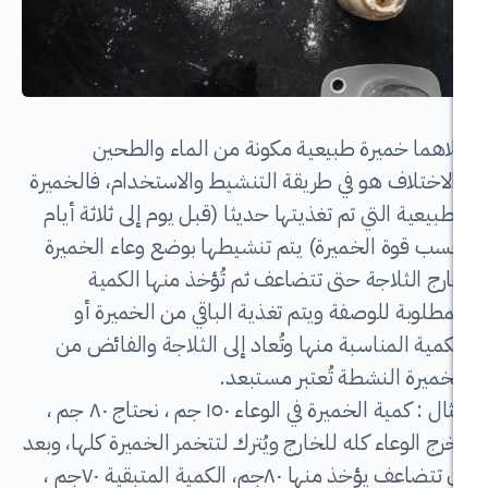
ميرة طبيعية مكونة من الماء والطحين
 هو في طريقة التنشيط والاستخدام، فالخميرة
لتي تم تغذيتها حديثا (قبل يوم إلى ثلاثة أيام
الخميرة) يتم تنشيطها بوضع وعاء الخميرة
اجة حتى تتضاعف ثم تُؤخذ منها الكمية
للوصفة ويتم تغذية الباقي من الخميرة أو
مناسبة منها وتُعاد إلى الثلاجة والفائض من
لنشطة تُعتبر مستبعد.
مثال : كمية الخميرة في الوعاء ١٥٠ جم ، نحتاج ٨٠ جم ،
اء كله للخارج ويُترك لتتخمر الخميرة كلها، وبعد
ان تتضاعف يؤخذ منها ٨٠جم، الكمية المتبقية ٧٠جم ،