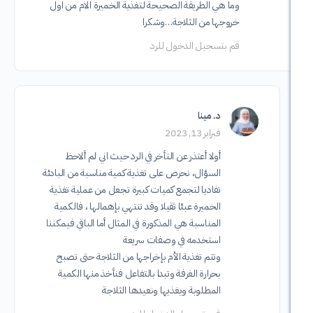
وما هي الطريقة الصحيحة لتغذية الخميرة الام من اول
خروجها من الثلاجة…وشكرا
قم بتسجيل الدخول للرد
د. مينا
فبراير 13, 2023
أولا أعتذر عن التأخر في الرد حيث اني لم ألاحظ
السؤال، نحرص على تغذية كمية مناسبة من البادئة
تفاديا لتجمع كميات كبيرة تجعل من عملية تغذية
الخميرة عبئا ثقيلا وقد تنتهي بإهمالها ، فالكمية
المناسبة هي المذكورة في المثال أما الباقي فيمكننا
استخدمه في وصفات سريعة
وتتم تغذية الأم بإخراجها من الثلاجة حتى تصبح
بحرارة الغرفة وتبدا بالتفاعل فنأخذ منها الكمية
المطلوبة ويغذيها ونعيدها الثلاجة