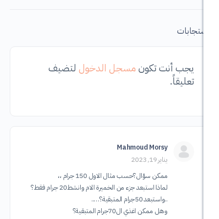
أنت تكون
مسجل الدخول
لتضيف
ً.
Mahmoud Morsy
يناير 19, 2023
ممكن سؤال؟حسب مثال الاول 150 جرام ،،
لماذا استبعد جزء من الخميرة الام وانشط20 جرام فقط؟
..واستبعد 50جرام المتبقية؟…..
وهل ممكن اغذي ال70جرام المتبقية؟