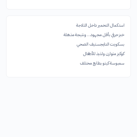
استكمال التخمير داخل الثلاجة
خبز حرفي بأقل مجهود… ونتيجة مذهلة
بسكويت الدايجستيف الصحي
كوكيز متوازن ولذيذ للأطفال
سمبوسة كيتو بطابع مختلف