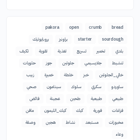
pakora
open
crumb
bread
sourdough
starter
براونيز
بروبايوتيك
بلدي
تخمير
تسريع
تغذية
تقوية
تكيف
تنشيط
جلايسيمي
جلوتين
جوز
حلويات
خالي_الجلوتين
خبز
خلطة
خميرة
زبيب
ساوردو
سكري
سلوك
سينامون
صحي
طبيعي
طبيعية
طحين
عجينة
فائض
فراغات
فورية
كيك
كيك_الليمون
مافن
مخبوزات
مستبعد
نشاط
هجين
وصفة
وعاء