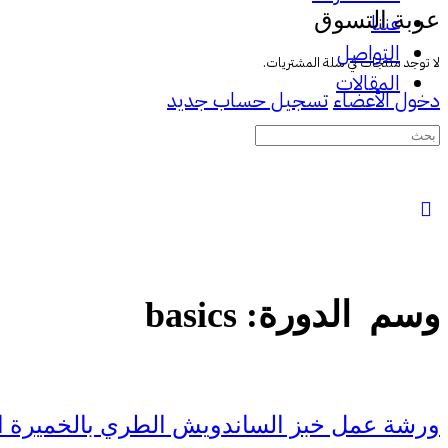
عربة التسوق
عننا
التواصل
لا توجد منتجات في سلة المشتريات.
المقالات
دخول الأعضاء
تسجيل حساب جديد
البحث
عن:
وسم الدورة:
basics
ورشة عمل خبز الساندويش الطري بالخميرة ال