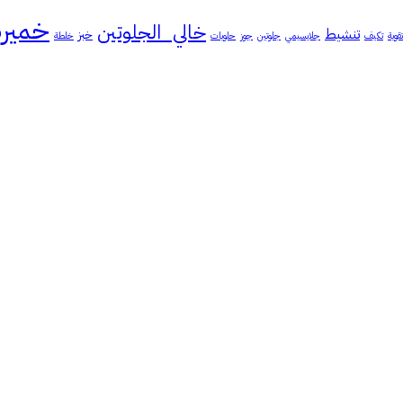
خميرة
خالي_الجلوتين
تنشيط
خبز
تقوية
تكيف
جلايسيمي
جلوتين
جوز
حلويات
خلطة