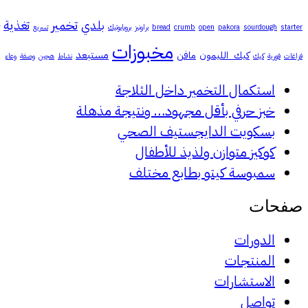
تخمير
تغذية
بلدي
starter
sourdough
pakora
open
crumb
bread
براونيز
بروبايوتيك
تسريع
مخبوزات
مستبعد
كيك_الليمون
مافن
فراغات
فورية
كيك
نشاط
هجين
وصفة
وعاء
استكمال التخمير داخل الثلاجة
خبز حرفي بأقل مجهود… ونتيجة مذهلة
بسكويت الدايجستيف الصحي
كوكيز متوازن ولذيذ للأطفال
سمبوسة كيتو بطابع مختلف
صفحات
الدورات
المنتجات
الاستشارات
تواصل