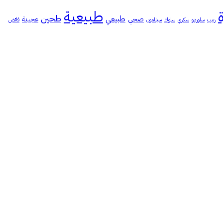
طبيعية
طحين
طبيعي
صحي
عجينة
زبيب
ساوردو
سكري
سلوك
سينامون
فائض