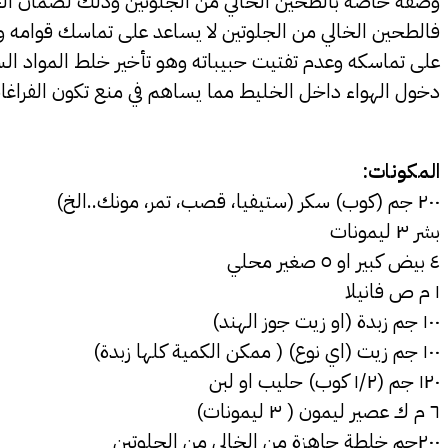
وصفة خاصة بالطحين الخالي من الجلوتين وذلك لضمان ا
فالطحين الخالي من الجلوتين لا يساعد على تماسك قوامه وحب
على تماسكه وعدم تفتيت حبيباته وهو تأخير خلط المواد السا
دخول الهواء داخل الخليط مما يساهم في منع تكون الفراغات الهو
المكونات:
٢٠٠ جم (كوب) سكر (ستيفيا، قصب، تمر، مونك..الخ)
بشر ٣ ليمونات
٤ بيض كبير او ٥ صغير محلي
١ م ص فانيلا
١٠٠ جم زبدة (او زيت جوز الهند)
١٠٠ جم زيت (اي نوع) ( ممكن الكمية كلها زبدة)
١٢٠ جم (١/٢ كوب) حليب او لبن
٦ م ك عصير ليمون ( ٣ ليمونات)
٢٠٠جم خلطة جاهزة من الخالي من الجلوتين