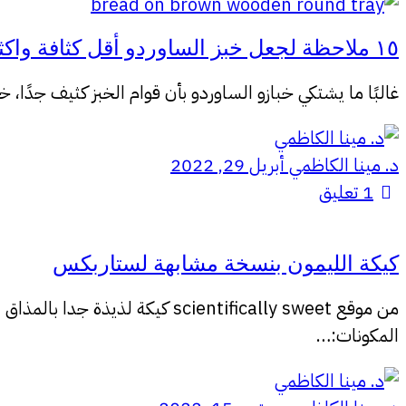
١٥ ملاحظة لجعل خبز الساوردو أقل كثافة واكثر طراوة
غالبًا ما يشتكي خبازو الساوردو بأن قوام الخبز كثيف جدًا
د. مينا الكاظمي
أبريل 29, 2022
1
تعليق
كيكة الليمون بنسخة مشابهة لستاربكس
من موقع scientifically sweet 
المكونات:…