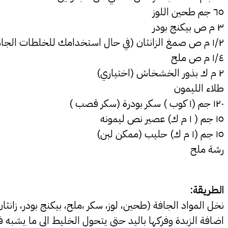
٦٥ جم طحين اللوز
٣ م ص بيكنج بودر
١/٢ م ص صمغ الزانثان (في حال استخدامك للخلطات الجاهزة من السوق فلا داعي لإضافة الزانثان لأنه من ضمن المكونات)
١/٤ م ص ملح
٢ م ك بذور الخشخاش (اختياري)
طلاء الليمون
١٢٠ جم (١ كوب ) سكر بودرة (سكر قصب )
١٥ جم ( ١ م ك) عصير نص ليمونه
١٥ جم (١ م ك) حليب (ممكن لبن)
رشة ملح
الطريقة:
نخل المواد الجافة (طحين، لوز، سكر ،ملح، بيكنج بودر، زانثان
اضافة الزبدة وفركها باليد حتى يتحول الخليط الى ما يشبه ف