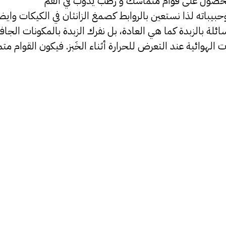
لحصول على قوام متماسك و رطب يذوب في الفم
يباته لذا نستعين بالروابط كصمغ الزانثان في الكيكات وايض
ئلة بالزبدة كما هي العادة، بل نفرك الزبدة بالمكونات الج
ائية عند التعرض للحرارة أثناء الخَبز. فيكون القوام متماسك و