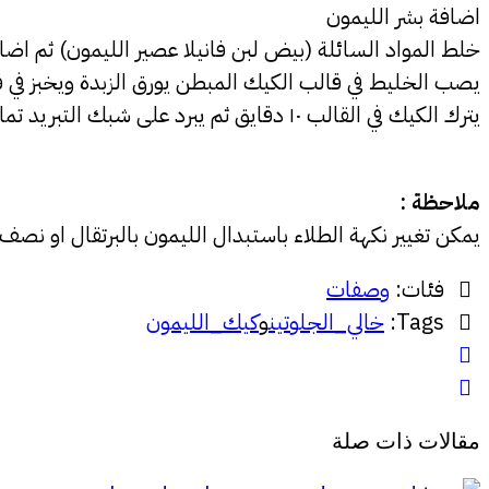
اضافة بشر الليمون
خلط المواد السائلة (بيض لبن فانيلا عصير الليمون) ثم اض
يصب الخليط في قالب الكيك المبطن يورق الزبدة ويخبز في قرن مسبق التسخين على حر
يترك الكيك في القالب ١٠ دقايق ثم يبرد على شبك التبريد تماما و يزين سطحه بطلاء الليمون
ملاحظة :
يمكن تغيير نكهة الطلاء باستبدال الليمون بالبرتقال او نصف 
فئات:
وصفات
Tags:
خالي_الجلوتين
و
كيك_الليمون
مقالات ذات صلة