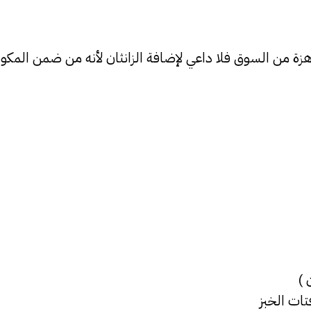
 )
تات الخبز