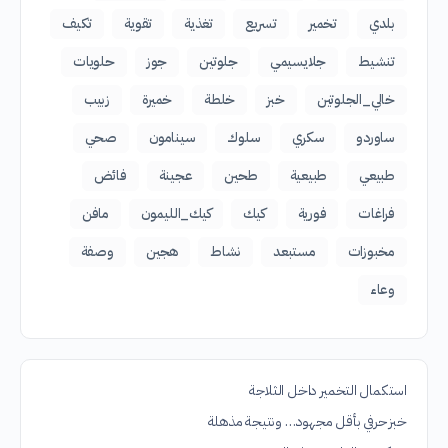
بلدي
تخمير
تسريع
تغذية
تقوية
تكيف
تنشيط
جلايسيمي
جلوتين
جوز
حلويات
خالي_الجلوتين
خبز
خلطة
خميرة
زبيب
ساوردو
سكري
سلوك
سينامون
صحي
طبيعي
طبيعية
طحين
عجينة
فائض
فراغات
فورية
كيك
كيك_الليمون
مافن
مخبوزات
مستبعد
نشاط
هجين
وصفة
وعاء
استكمال التخمير داخل الثلاجة
خبز حرفي بأقل مجهود… ونتيجة مذهلة